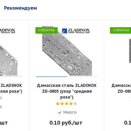
Рекомендуем
НОВИНКА
НОВИНКА
 ZLADINOX
Дамасская сталь ZLADINOX
Дамасск
лая роза")
ZD-0803 (узор "средняя
ZD-080
роза")
о
Много
/шт
0.10
руб.
/шт
0.