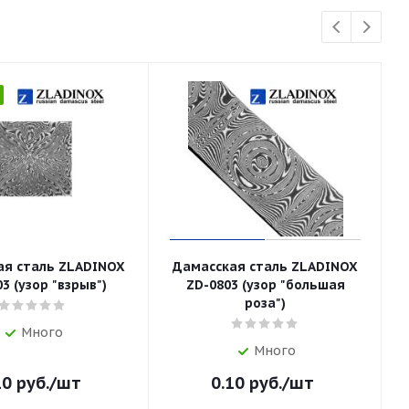
ая сталь ZLADINOX
Дамасская сталь ZLADINOX
3 (узор "взрыв")
ZD-0803 (узор "большая
роза")
Много
Много
10
руб.
/шт
0.10
руб.
/шт