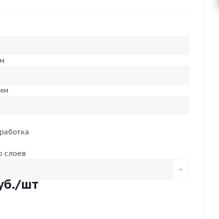
о клинкового оружия. Вид поставки: полоса или
о размерам заказчика.
м
мм
работка
о слоев
уб.
/шт