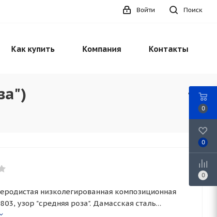
Войти
Поиск
Как купить
Компания
Контакты
за")
0
0
0
еродистая низколегированная композиционная
803, узор "средняя роза". Дамасская сталь
чена для изготовления клинков ножей и