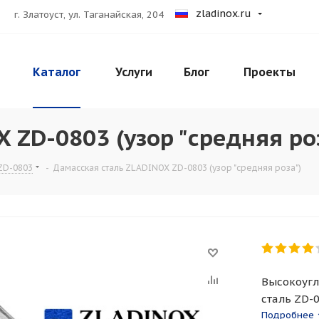
zladinox.ru
г. Златоуст, ул. Таганайская, 204
Каталог
Услуги
Блог
Проекты
 ZD-0803 (узор "средняя ро
ZD-0803
-
Дамасская сталь ZLADINOX ZD-0803 (узор "средняя роза")
Высокоугл
сталь ZD-0
предназна
Подробнее