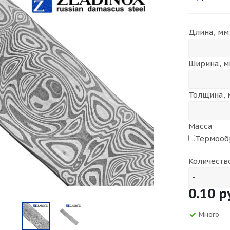
различног
квадрат п
Длина, мм
Ширина, м
Толщина, 
Масса
Термооб
Количеств
-
0.10
р
Много