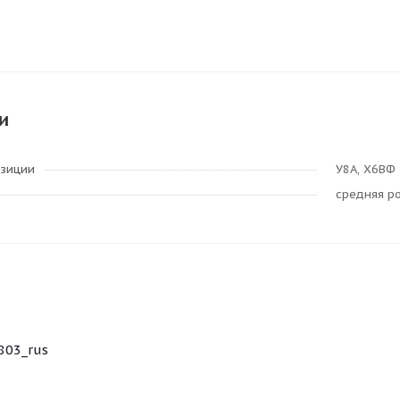
и
озиции
У8А, Х6ВФ
средняя р
803_rus