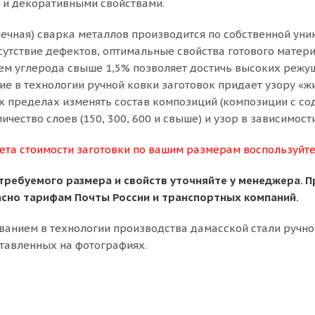
 и декоративными свойствами.
ечная) сварка металлов производится по собственной ун
тсутствие дефектов, оптимальные свойства готового матер
ем углерода свыше 1,5% позволяет достичь высоких режу
ие в технологии ручной ковки заготовок придает узору «ж
х пределах изменять состав композиций (композиции с со
оличество слоев (150, 300, 600 и свыше) и узор в зависимос
ета стоимости заготовки по вашим размерам воспользуйте
требуемого размера и свойств уточняйте у менеджера. П
асно тарифам Почты России и транспортных компаний.
зованием в технологии производства дамасской стали ручно
ставленных на фотографиях.