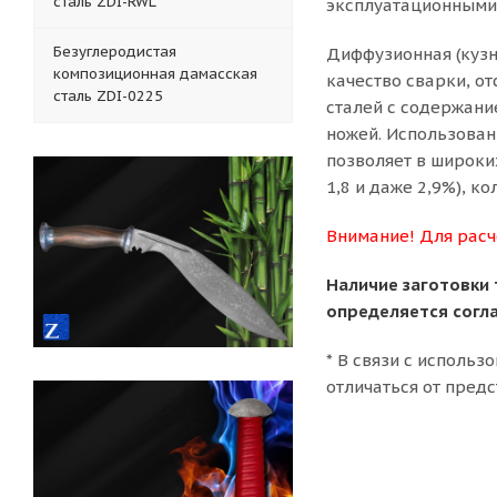
сталь ZDI-RWL
эксплуатационными
Безуглеродистая
Диффузионная (кузн
композиционная дамасская
качество сварки, о
сталь ZDI-0225
сталей с содержани
ножей. Использован
позволяет в широки
1,8 и даже 2,9%), к
Внимание! Для расч
Наличие заготовки 
определяется согл
* В связи с исполь
отличаться от пред