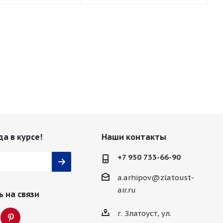
да в курсе!
Наши контакты
+7 950 733-66-90
a.arhipov@zlatoust-
air.ru
 на связи
г. Златоуст, ул.