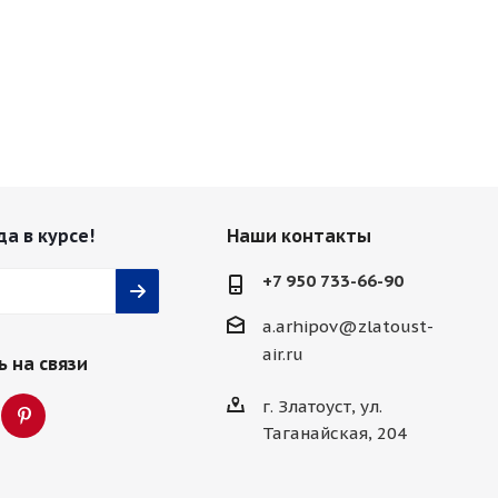
да в курсе!
Наши контакты
+7 950 733-66-90
a.arhipov@zlatoust-
air.ru
 на связи
г. Златоуст, ул.
Таганайская, 204