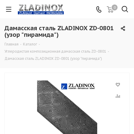
0
Дамасская сталь ZLADINOX ZD-0801
(узор "пирамида")
Главная
-
Каталог
-
Углеродистая композиционная дамасская сталь ZD-0801
-
Дамасская сталь ZLADINOX ZD-0801 (узор "пирамида")