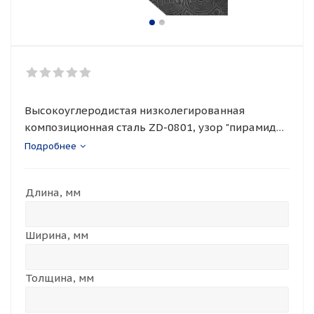
Высокоуглеродистая низколегированная
композиционная сталь ZD-0801, узор "пирамида".
Дамасская сталь предназначена для
Подробнее
изготовления клинков ножей и различного
клинкового оружия. Вид поставки: полоса или
Длина, мм
квадрат по размерам заказчика.
Ширина, мм
Толщина, мм