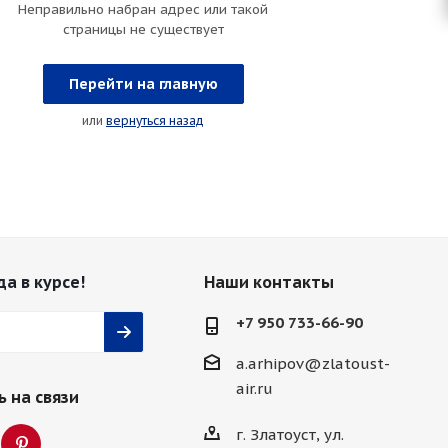
Неправильно набран адрес или такой
страницы не существует
Перейти на главную
или
вернуться назад
да в курсе!
Наши контакты
+7 950 733-66-90
a.arhipov@zlatoust-
air.ru
 на связи
г. Златоуст, ул.