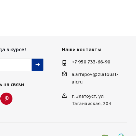
да в курсе!
Наши контакты
+7 950 733-66-90
a.arhipov@zlatoust-
air.ru
 на связи
г. Златоуст, ул.
Таганайская, 204