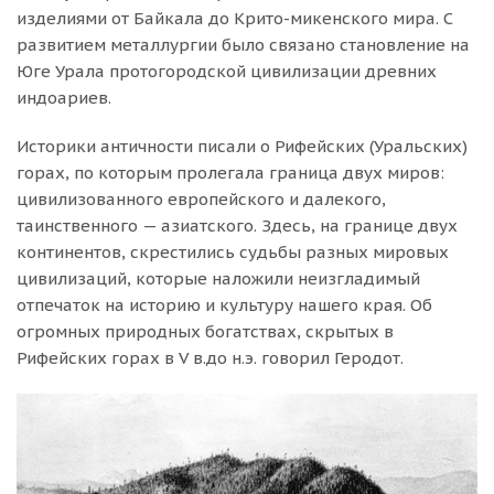
изделиями от Байкала до Крито-микенского мира. С
развитием металлургии было связано становление на
Юге Урала протогородской цивилизации древних
индоариев.
Историки античности писали о Рифейских (Уральских)
горах, по которым пролегала граница двух миров:
цивилизованного европейского и далекого,
таинственного — азиатского. Здесь, на границе двух
континентов, скрестились судьбы разных мировых
цивилизаций, которые наложили неизгладимый
отпечаток на историю и культуру нашего края. Об
огромных природных богатствах, скрытых в
Рифейских горах в V в.до н.э. говорил Геродот.