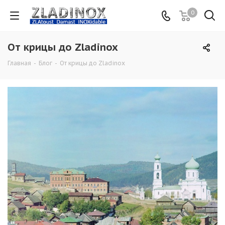
0
От крицы до Zladinox
Главная
-
Блог
-
От крицы до Zladinox