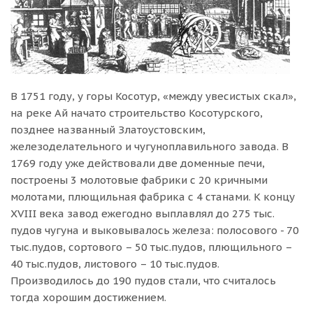
В 1751 году, у горы Косотур, «между увесистых скал»,
на реке Ай начато строительство Косотурского,
позднее названный Златоустовским,
железоделательного и чугуноплавильного завода. В
1769 году уже действовали две доменные печи,
построены 3 молотовые фабрики с 20 кричными
молотами, плющильная фабрика с 4 станами. К концу
XVIII века завод ежегодно выплавлял до 275 тыс.
пудов чугуна и выковывалось железа: полосового - 70
тыс.пудов, сортового – 50 тыс.пудов, плющильного –
40 тыс.пудов, листового – 10 тыс.пудов.
Производилось до 190 пудов стали, что считалось
тогда хорошим достижением.