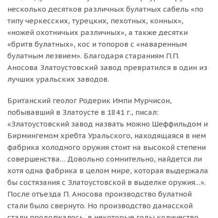
несколько десятков различных булатных сабель «по
типу черкесских, турецких, пехотных, конных»,
«ножей охотничьих различных», а также десятки
«бритв булатных», кос и топоров с «наваренным
булатным лезвием». Благодаря стараниям П.П.
Аносова Златоустовский завод превратился в один из
лучших уральских заводов.
Британский геолог Родерик Импи Мурчисон,
побывавший в Златоусте в 1841 г., писал:
«Златоустовский завод назвать можно Шеффильдом и
Бирмингемом хребта Уральского, находящаяся в нем
фабрика холодного оружия стоит на высокой степени
совершенства… Довольно сомнительно, найдется ли
хотя одна фабрика в целом мире, которая выдержала
бы состязания с Златоустовской в выделке оружия…».
После отъезда П. Аносова производство булатной
стали было свернуто. Но производство дамасской
стали продолжалось, в некоторые годы количество