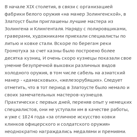
В начале XIX столетия, в связи с организацией
фабрики белого оружия «на манер Золингенской», в
Златоуст были приглашены лучшие мастера из
Золингена и Клингенталя. Наряду с полировщиками,
граверами, художниками приехали специалисты по
литью и ковке стали. Вскоре по берегам реки
Громотуха за счет казны было построено более
десятка кузниц. И очень скоро кузнецы показали свое
умение безупречной выковки различных видов
холодного оружия, в том числе сабель на азиатский
манер - «дамасковых», «железорубящих». Следует
отметить, что в тот период в Златоусте было немало и
своих замечательных мастеров-кузнецов.
Практически с первых дней, переняв опыт у немецких
специалистов, они не уступали им в качестве работы,
и уже с 1824 года «за отличное искусство ковки
клинков офицерского и солдатского оружия»
неоднократно награждались медалями и премиями.